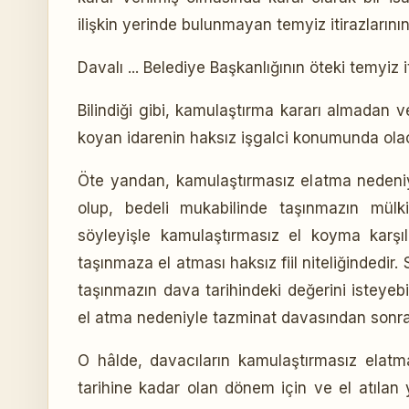
ilişkin yerinde bulunmayan temyiz itirazlarını
Davalı ... Belediye Başkanlığının öteki temyiz i
Bilindiği gibi, kamulaştırma kararı almadan
koyan idarenin haksız işgalci konumunda olaca
Öte yandan, kamulaştırmasız elatma nedeniyl
olup, bedeli mukabilinde taşınmazın mülk
söyleyişle kamulaştırmasız el koyma karşılı
taşınmaza el atması haksız fiil niteliğindedi
taşınmazın dava tarihindeki değerini isteyebi
el atma nedeniyle tazminat davasından sonra
O hâlde, davacıların kamulaştırmasız elatma
tarihine kadar olan dönem için ve el atıla