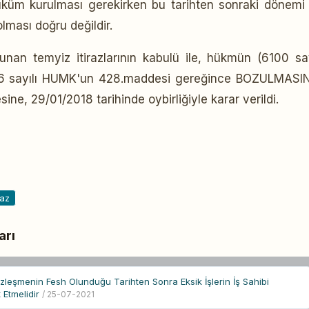
 hüküm kurulması gerekirken bu tarihten sonraki dönemi
lması doğru değildir.
lunan temyiz itirazlarının kabulü ile, hükmün (6100 say
086 sayılı HUMK'un 428.maddesi gereğince BOZULMASI
ine, 29/01/2018 tarihinde oybirliğiyle karar verildi.
az
arı
 Sözleşmenin Fesh Olunduğu Tarihten Sonra Eksik İşlerin İş Sahibi
t Etmelidir
/ 25-07-2021