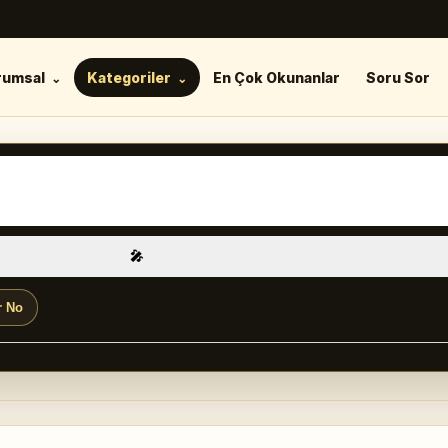
rumsal
Kategoriler
En Çok Okunanlar
Soru Sor
🎤
r No