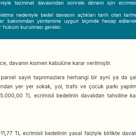
iyle tazminat davasından sonraki dönem için ecrimisi
latma nedeniyle bedel davasını açtıkları tarih olan tarih
yer bakımından yöntemine uygun biçimde hesap edilere
bir hüküm kurulması gerekir.
ece, davanın kısmen kabulüne karar verilmiştir.
parsel sayılı taşınmazlara herhangi bir ayni ya da şa
ından yer yer sokak, yol, trafo ve çocuk parkı yapıl
 25.000,00 TL ecrimisil bedelinin davalıdan tahsiline ka
7 TL ecrimisil bedelinin yasal faiziyle birlikte davalı 