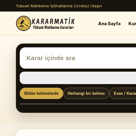
Yüksek Mahkeme İçtihatlarına Ücretsiz Ulaşın
Ana Sayfa
Ku
Bütün kelimelerde
Herhangi bir kelime
Esas / Kara