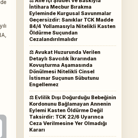
⚖ Aile İçi Şiddet ve Baskıyla
 de
İntihara Mecbur Bırakma
Eyleminde Kurgusal Savunmalar
Geçersizdir: Sanıklar TCK Madde
ılı
84/4 Yollamasıyla Nitelikli Kasten
Öldürme Suçundan
NA,
Cezalandırılmalıdır
⚖ Avukat Huzurunda Verilen
Detaylı Savcılık İkrarından
Kovuşturma Aşamasında
Dönülmesi Nitelikli Cinsel
İstismar Suçunun Sübutunu
Engellemez
⚖ Evlilik Dışı Doğurduğu Bebeğinin
Kordonunu Bağlamayan Annenin
Eylemi Kasten Öldürme Değil
Taksirdir: TCK 22/6 Uyarınca
Ceza Verilmesine Yer Olmadığı
Kararı