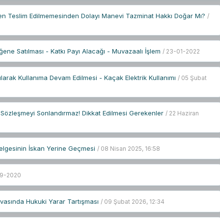
men Teslim Edilmemesinden Dolayı Manevi Tazminat Hakkı Doğar Mı?
/
ne Satılması - Katkı Payı Alacağı - Muvazaalı İşlem
/ 23-01-2022
larak Kullanıma Devam Edilmesi - Kaçak Elektrik Kullanımı
/ 05 Şubat
an Sözleşmeyi Sonlandırmaz! Dikkat Edilmesi Gerekenler
/ 22 Haziran
 Belgesinin İskan Yerine Geçmesi
/ 08 Nisan 2025, 16:58
09-2020
avasında Hukuki Yarar Tartışması
/ 09 Şubat 2026, 12:34