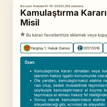
Borçlar Hukuku
13-10-2020
1,169 okunma
Kamulaştırma Kararı 
Misil
Bu kararı favorilerinize eklemek veya kop
Yargıtay 1. Hukuk Dairesi
2017/5516
Özet:
Kamulaştırma kararı almadan veya ka
idarenin haksız işgalci konumunda olacağı
Öte yandan, kamulaştırmasız elatma ned
razı olup, bedeli mukabilinde taşınmazı
söyleyişle kamulaştırmasız el koyma karş
taşınmaza el atması haksız fiil niteliğinde
Sonuç olarak kamulaştırmasız elatma n
isteyebileceği gibi, ecrimisil de isteyebilir.