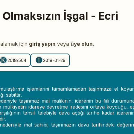
Olmaksızın İşgal - Ecri
yalamak için
giriş yapın
veya
üye olun
.
2018/504
2018-01-29
mulaştırma işlemlerini tamamlamadan taşınmaza el koya
 sabittir.
eniyle taşınmaz mal malikinin, idarenin bu fiili durumun
n mülkiyetini idareye devretme iradesini ortaya koyduğu, e
ılığının tahsili talebiyle dava açtığı tarihe kadar idareni
dir.
edeniyle mal sahibi, taşınmazın dava tarihindeki değerin