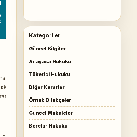
l
e
k
Kategoriler
Güncel Bilgiler
Anayasa Hukuku
Tüketici Hukuku
hsi
mak
Diğer Kararlar
rar
Örnek Dilekçeler
Güncel Makaleler
Borçlar Hukuku
...