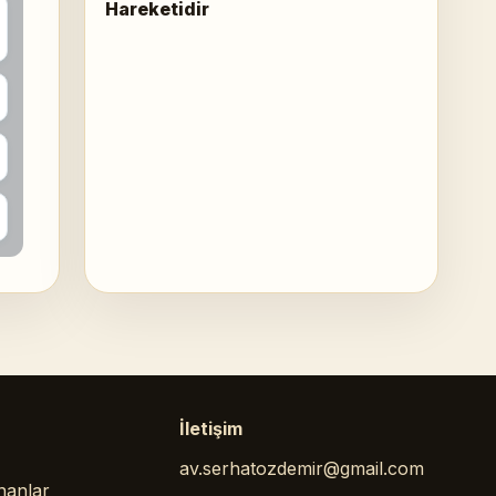
Hareketidir
İletişim
av.serhatozdemir@gmail.com
nanlar