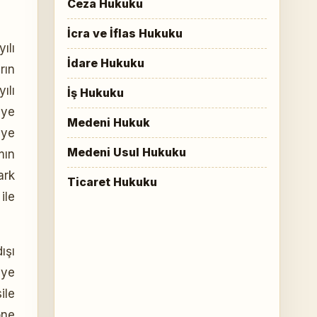
Ceza Hukuku
İcra ve İflas Hukuku
ılı
İdare Hukuku
rın
ılı
İş Hukuku
iye
Medeni Hukuk
iye
Medeni Usul Hukuku
mın
ark
Ticaret Hukuku
ile
ışı
iye
ile
öne