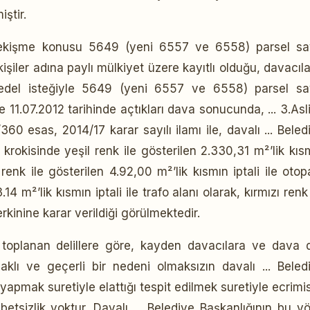
iştir.
 çekişme konusu 5649 (yeni 6557 ve 6558) parsel say
şiler adına paylı mülkiyet üzere kayıtlı olduğu, davacıla
del isteğiyle 5649 (yeni 6557 ve 6558) parsel say
 11.07.2012 tarihinde açtıkları dava sonucunda, ... 3.Asl
0 esas, 2014/17 karar sayılı ilamı ile, davalı ... Beled
 krokisinde yeşil renk ile gösterilen 2.330,31 m²’lik kıs
 renk ile gösterilen 4.92,00 m²’lik kısmın iptali ile otop
14 m²’lik kısmın iptali ile trafo alanı olarak, kırmızı renk 
rkinine karar verildiği görülmektedir.
 toplanan delillere göre, kayden davacılara ve dava d
klı ve geçerli bir nedeni olmaksızın davalı ... Beled
 yapmak suretiyle elattığı tespit edilmek suretiyle ecrimis
betsizlik yoktur. Davalı ... Belediye Başkanlığının bu y