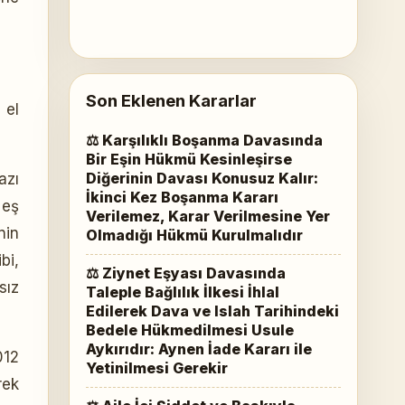
Son Eklenen Kararlar
 el
⚖ Karşılıklı Boşanma Davasında
Bir Eşin Hükmü Kesinleşirse
Diğerinin Davası Konusuz Kalır:
azı
İkinci Kez Boşanma Kararı
 eş
Verilemez, Karar Verilmesine Yer
nin
Olmadığı Hükmü Kurulmalıdır
bi,
⚖ Ziynet Eşyası Davasında
sız
Taleple Bağlılık İlkesi İhlal
Edilerek Dava ve Islah Tarihindeki
Bedele Hükmedilmesi Usule
Aykırıdır: Aynen İade Kararı ile
012
Yetinilmesi Gerekir
rek