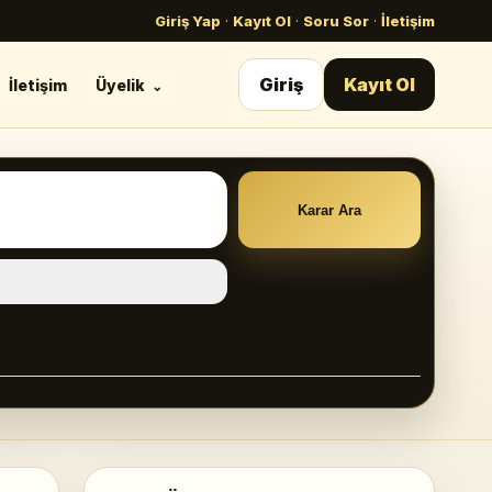
Giriş Yap
·
Kayıt Ol
·
Soru Sor
·
İletişim
Giriş
Kayıt Ol
İletişim
Üyelik
Karar Ara