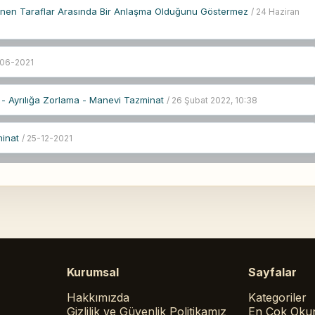
ımnen Taraflar Arasında Bir Anlaşma Olduğunu Göstermez
/ 24 Haziran
-06-2021
 - Ayrılığa Zorlama - Manevi Tazminat
/ 26 Şubat 2022, 10:38
minat
/ 25-12-2021
Kurumsal
Sayfalar
Hakkımızda
Kategoriler
Gizlilik ve Güvenlik Politikamız
En Çok Oku