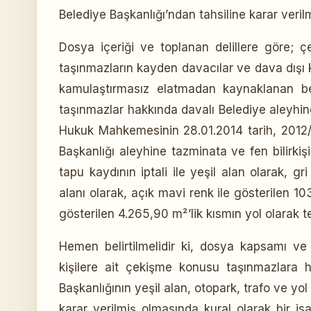
Belediye Başkanlığı’ndan tahsiline karar verilm
Dosya içeriği ve toplanan delillere göre;
taşınmazların kayden davacılar ve dava dışı ki
kamulaştırmasız elatmadan kaynaklanan be
taşınmazlar hakkında davalı Belediye aleyhine
Hukuk Mahkemesinin 28.01.2014 tarih, 2012/36
Başkanlığı aleyhine tazminata ve fen bilirkişi
tapu kaydının iptali ile yeşil alan olarak, gri
alanı olarak, açık mavi renk ile gösterilen 103.
gösterilen 4.265,90 m²’lik kısmın yol olarak te
Hemen belirtilmelidir ki, dosya kapsamı ve
kişilere ait çekişme konusu taşınmazlara ha
Başkanlığının yeşil alan, otopark, trafo ve yol
karar verilmiş olmasında kural olarak bir isa