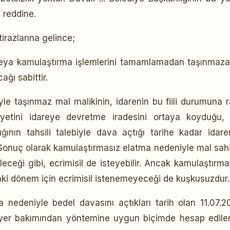
n reddine.
tirazlarına gelince;
 veya kamulaştırma işlemlerini tamamlamadan taşınmaza
ğı sabittir.
e taşınmaz mal malikinin, idarenin bu fiili durumuna r
iyetini idareye devretme iradesini ortaya koyduğu,
ğının tahsili talebiyle dava açtığı tarihe kadar idare
r. Sonuç olarak kamulaştırmasız elatma nedeniyle mal sahi
leceği gibi, ecrimisil de isteyebilir. Ancak kamulaştırma
ki dönem için ecrimisil istenemeyeceği de kuşkusuzdur.
 nedeniyle bedel davasını açtıkları tarih olan 11.07.2
n yer bakımından yöntemine uygun biçimde hesap edile