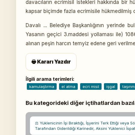
davacıların ecrimisil istekleri hakkında bir
kapsar biçimde fazla ecrimisile hükmedilmiş o
Davalı ... Belediye Başkanlığının yerinde bu
Yasanın geçici 3.maddesi yollaması ile) 1
alınan peşin harcın temyiz edene geri verilmes
🖶 Kararı Yazdır
İlgili arama terimleri:
kamulaştırma
el atma
ecri misil
işgal
taşınm
Bu kategorideki diğer içtihatlardan bazıl
⚖ Yüklenicinin İşi Bıraktığı, İşyerini Terk Ettiği veya
Tarafından Giderildiği Karinedir, Aksini Yüklenici İspa