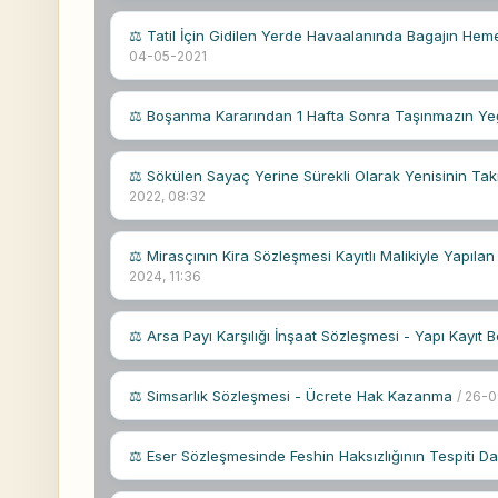
⚖ Tatil İçin Gidilen Yerde Havaalanında Bagajın He
04-05-2021
⚖ Boşanma Kararından 1 Hafta Sonra Taşınmazın Yeğe
⚖ Sökülen Sayaç Yerine Sürekli Olarak Yenisinin Takı
2022, 08:32
⚖ Mirasçının Kira Sözleşmesi Kayıtlı Malikiyle Yapıl
2024, 11:36
⚖ Arsa Payı Karşılığı İnşaat Sözleşmesi - Yapı Kayıt
⚖ Simsarlık Sözleşmesi - Ücrete Hak Kazanma
/ 26-
⚖ Eser Sözleşmesinde Feshin Haksızlığının Tespiti D