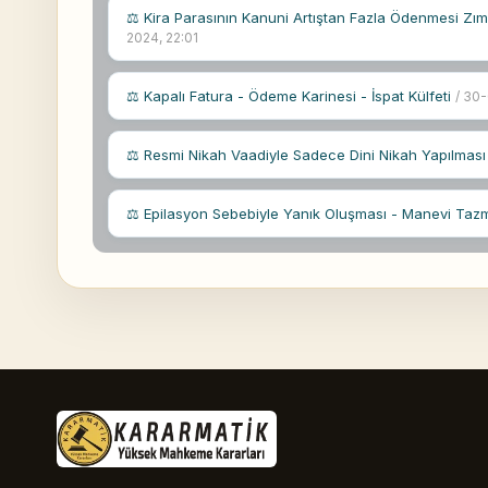
⚖ Kira Parasının Kanuni Artıştan Fazla Ödenmesi Z
2024, 22:01
⚖ Kapalı Fatura - Ödeme Karinesi - İspat Külfeti
/ 30
⚖ Resmi Nikah Vaadiyle Sadece Dini Nikah Yapılması
⚖ Epilasyon Sebebiyle Yanık Oluşması - Manevi Taz