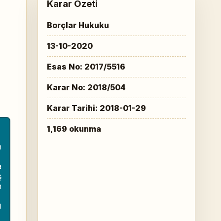
Karar Özeti
Borçlar Hukuku
13-10-2020
Esas No: 2017/5516
Karar No: 2018/504
Karar Tarihi: 2018-01-29
1,169 okunma
n
a
ş
n
i