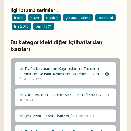
İlgili arama terimleri:
trafik
kaza
destek
yoksun kalma
tazminat
trh 2010
pmf 1931
Bu kategorideki diğer içtihatlardan
bazıları
⚖ Trafik Kazasından Kaynaklanan Tazminat
İsteminde Çelişkili Kısımların Giderilmesi Gerektiği
/ 29-11-2020
⚖ Yargıtay 11. H.D. 2011/8537 E. 2012/15837 K.
/ 31-
10-2021
⚖ Çek İptali - Zayi - İstirdat
/ 23-09-2020