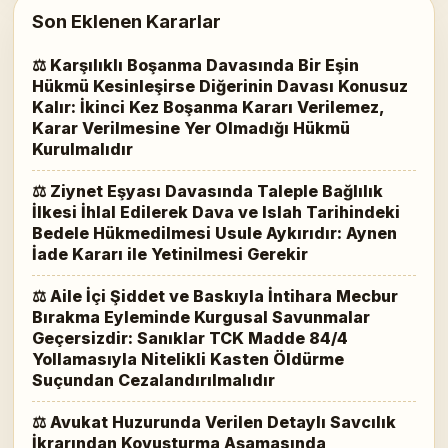
Son Eklenen Kararlar
⚖ Karşılıklı Boşanma Davasında Bir Eşin
Hükmü Kesinleşirse Diğerinin Davası Konusuz
Kalır: İkinci Kez Boşanma Kararı Verilemez,
Karar Verilmesine Yer Olmadığı Hükmü
Kurulmalıdır
⚖ Ziynet Eşyası Davasında Taleple Bağlılık
İlkesi İhlal Edilerek Dava ve Islah Tarihindeki
Bedele Hükmedilmesi Usule Aykırıdır: Aynen
İade Kararı ile Yetinilmesi Gerekir
⚖ Aile İçi Şiddet ve Baskıyla İntihara Mecbur
Bırakma Eyleminde Kurgusal Savunmalar
Geçersizdir: Sanıklar TCK Madde 84/4
Yollamasıyla Nitelikli Kasten Öldürme
Suçundan Cezalandırılmalıdır
⚖ Avukat Huzurunda Verilen Detaylı Savcılık
İkrarından Kovuşturma Aşamasında