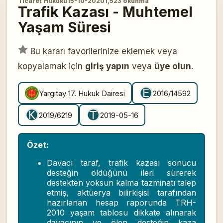
Ticaret Hukuku
15-10-2020
1,523 okunma
Trafik Kazası - Muhtemel
Yaşam Süresi
Bu kararı favorilerinize eklemek veya
kopyalamak için
giriş yapın
veya
üye olun
.
Yargıtay 17. Hukuk Dairesi
2016/14592
2019/6219
2019-05-16
Özet:
Davacı taraf, trafik kazası sonucu
desteğin öldüğünü ileri sürerek
destekten yoksun kalma tazminatı talep
etmiş, aktüerya bilirkişisi tarafından
hazırlanan hesap raporunda TRH-
2010 yaşam tablosu dikkate alınarak
davacının ve ölen desteğin kaza