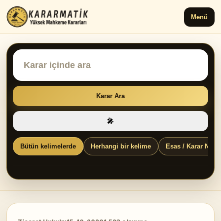
Menü
Karar Ara
🎤
Bütün kelimelerde
Herhangi bir kelime
Esas / Karar No