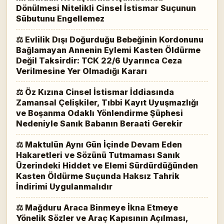
Dönülmesi Nitelikli Cinsel İstismar Suçunun
Sübutunu Engellemez
⚖ Evlilik Dışı Doğurduğu Bebeğinin Kordonunu
Bağlamayan Annenin Eylemi Kasten Öldürme
Değil Taksirdir: TCK 22/6 Uyarınca Ceza
Verilmesine Yer Olmadığı Kararı
⚖ Öz Kızına Cinsel İstismar İddiasında
Zamansal Çelişkiler, Tıbbi Kayıt Uyuşmazlığı
ve Boşanma Odaklı Yönlendirme Şüphesi
Nedeniyle Sanık Babanın Beraati Gerekir
⚖ Maktulün Aynı Gün İçinde Devam Eden
Hakaretleri ve Sözünü Tutmaması Sanık
Üzerindeki Hiddet ve Elemi Sürdürdüğünden
Kasten Öldürme Suçunda Haksız Tahrik
İndirimi Uygulanmalıdır
⚖ Mağduru Araca Binmeye İkna Etmeye
Yönelik Sözler ve Araç Kapısının Açılması,