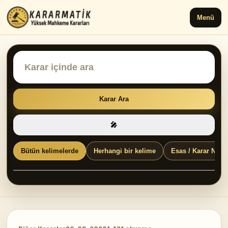
Menü
Karar Ara
🎤
Bütün kelimelerde
Herhangi bir kelime
Esas / Karar No