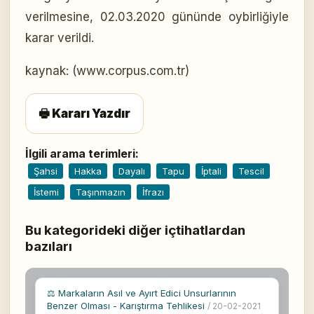
verilmesine, 02.03.2020 gününde oybirliğiyle
karar verildi.
kaynak: (www.corpus.com.tr)
🖶 Kararı Yazdır
İlgili arama terimleri:
Şahsi
Hakka
Dayalı
Tapu
İptali
Tescil
İstemi
Taşınmazın
İfrazı
Bu kategorideki diğer içtihatlardan
bazıları
⚖ Markaların Asıl ve Ayırt Edici Unsurlarının
Benzer Olması - Karıştırma Tehlikesi
/ 20-02-2021