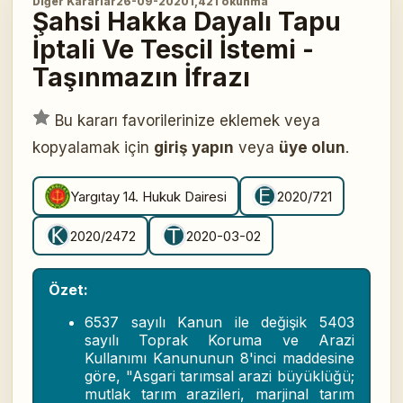
Diğer Kararlar
26-09-2020
1,421 okunma
Şahsi Hakka Dayalı Tapu
İptali Ve Tescil İstemi -
Taşınmazın İfrazı
Bu kararı favorilerinize eklemek veya
kopyalamak için
giriş yapın
veya
üye olun
.
Yargıtay 14. Hukuk Dairesi
2020/721
2020/2472
2020-03-02
Özet:
6537 sayılı Kanun ile değişik 5403
sayılı Toprak Koruma ve Arazi
Kullanımı Kanununun 8'inci maddesine
göre, "Asgari tarımsal arazi büyüklüğü;
mutlak tarım arazileri, marjinal tarım