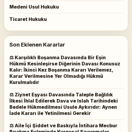
Medeni Usul Hukuku
Ticaret Hukuku
Son Eklenen Kararlar
⚖ Karşılıklı Boşanma Davasında Bir Eşin
Hükmü Kesinleşirse Diğerinin Davası Konusuz
Kalır: İkinci Kez Boşanma Kararı Verilemez,
Karar Verilmesine Yer Olmadığı Hükmü
Kurulmalıdır
⚖ Ziynet Eşyası Davasında Taleple Bağlılık
İlkesi İhlal Edilerek Dava ve Islah Tarihindeki
Bedele Hükmedilmesi Usule Aykırıdır: Aynen
İade Kararı ile Yetinilmesi Gerekir
⚖ Aile İçi Şiddet ve Baskıyla İntihara Mecbur
Bırakma Eyleminde Kurgusal Savunmalar