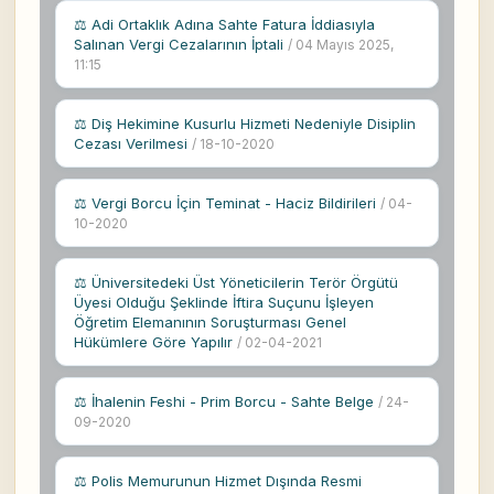
⚖ Adi Ortaklık Adına Sahte Fatura İddiasıyla
Salınan Vergi Cezalarının İptali
/ 04 Mayıs 2025,
11:15
⚖ Diş Hekimine Kusurlu Hizmeti Nedeniyle Disiplin
Cezası Verilmesi
/ 18-10-2020
⚖ Vergi Borcu İçin Teminat - Haciz Bildirileri
/ 04-
10-2020
⚖ Üniversitedeki Üst Yöneticilerin Terör Örgütü
Üyesi Olduğu Şeklinde İftira Suçunu İşleyen
Öğretim Elemanının Soruşturması Genel
Hükümlere Göre Yapılır
/ 02-04-2021
⚖ İhalenin Feshi - Prim Borcu - Sahte Belge
/ 24-
09-2020
⚖ Polis Memurunun Hizmet Dışında Resmi