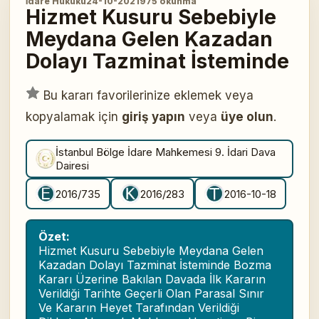
İdare Hukuku
24-10-2021
975 okunma
Hizmet Kusuru Sebebiyle
Meydana Gelen Kazadan
Dolayı Tazminat İsteminde
Bu kararı favorilerinize eklemek veya
kopyalamak için
giriş yapın
veya
üye olun
.
İstanbul Bölge İdare Mahkemesi 9. İdari Dava
Dairesi
2016/735
2016/283
2016-10-18
Özet:
Hizmet Kusuru Sebebiyle Meydana Gelen
Kazadan Dolayı Tazminat İsteminde Bozma
Kararı Üzerine Bakılan Davada İlk Kararın
Verildiği Tarihte Geçerli Olan Parasal Sınır
Ve Kararın Heyet Tarafından Verildiği