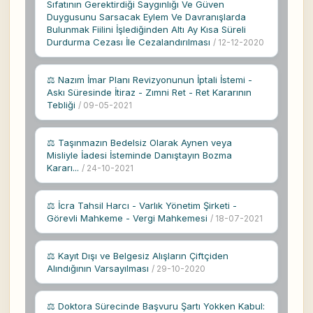
Sıfatının Gerektirdiği Saygınlığı Ve Güven
Duygusunu Sarsacak Eylem Ve Davranışlarda
Bulunmak Fiilini İşlediğinden Altı Ay Kısa Süreli
Durdurma Cezası İle Cezalandırılması
/ 12-12-2020
⚖ Nazım İmar Planı Revizyonunun İptali İstemi -
Askı Süresinde İtiraz - Zımni Ret - Ret Kararının
Tebliği
/ 09-05-2021
⚖ Taşınmazın Bedelsiz Olarak Aynen veya
Misliyle İadesi İsteminde Danıştayın Bozma
Kararı...
/ 24-10-2021
⚖ İcra Tahsil Harcı - Varlık Yönetim Şirketi -
Görevli Mahkeme - Vergi Mahkemesi
/ 18-07-2021
⚖ Kayıt Dışı ve Belgesiz Alışların Çiftçiden
Alındığının Varsayılması
/ 29-10-2020
⚖ Doktora Sürecinde Başvuru Şartı Yokken Kabul: