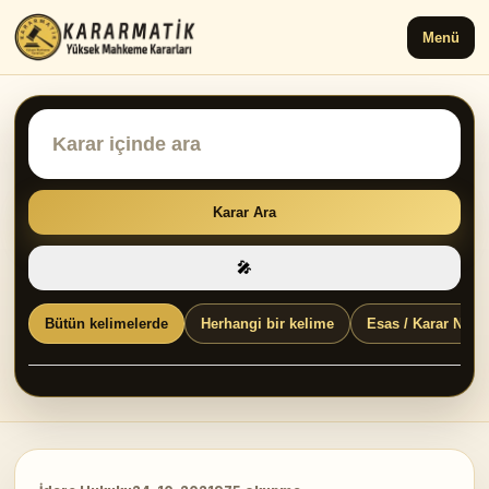
Menü
Karar Ara
🎤
Bütün kelimelerde
Herhangi bir kelime
Esas / Karar No