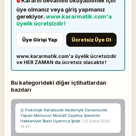
🔒
Kararın devamını okuyabilmek için
üye olmanız veya giriş yapmanız
gerekiyor.
www.kararmatik.com'a
üyelik ücretsizdir!
Üye Girişi Yap
Ücretsiz Üye Ol
www.kararmatik.com'a üyelik ücretsizdir
ve HER ZAMAN da ücretsiz olacaktır!
Bu kategorideki diğer içtihatlardan
bazıları
⚖ Psikolojik Rahatsızlık Nedeniyle Devamsızlık
Yapan Memurun Müstafi Sayılma İşleminin
Hakkaniyet İlkesi Uyarınca İptali
/ 03 Şubat 2026,
14:47