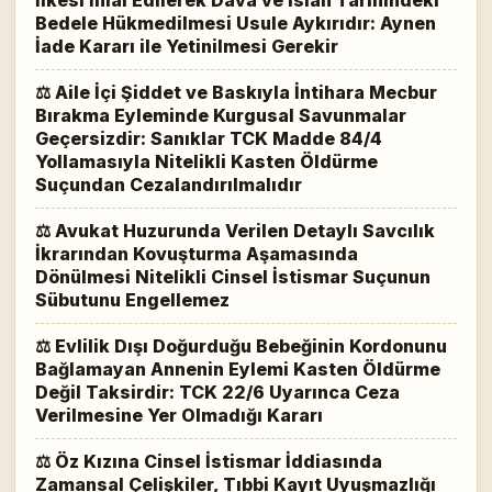
İlkesi İhlal Edilerek Dava ve Islah Tarihindeki
Bedele Hükmedilmesi Usule Aykırıdır: Aynen
İade Kararı ile Yetinilmesi Gerekir
⚖ Aile İçi Şiddet ve Baskıyla İntihara Mecbur
Bırakma Eyleminde Kurgusal Savunmalar
Geçersizdir: Sanıklar TCK Madde 84/4
Yollamasıyla Nitelikli Kasten Öldürme
Suçundan Cezalandırılmalıdır
⚖ Avukat Huzurunda Verilen Detaylı Savcılık
İkrarından Kovuşturma Aşamasında
Dönülmesi Nitelikli Cinsel İstismar Suçunun
Sübutunu Engellemez
⚖ Evlilik Dışı Doğurduğu Bebeğinin Kordonunu
Bağlamayan Annenin Eylemi Kasten Öldürme
Değil Taksirdir: TCK 22/6 Uyarınca Ceza
Verilmesine Yer Olmadığı Kararı
⚖ Öz Kızına Cinsel İstismar İddiasında
Zamansal Çelişkiler, Tıbbi Kayıt Uyuşmazlığı