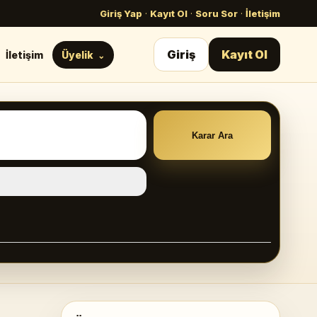
Giriş Yap
·
Kayıt Ol
·
Soru Sor
·
İletişim
Giriş
Kayıt Ol
İletişim
Üyelik
Karar Ara