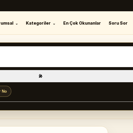
rumsal
Kategoriler
En Çok Okunanlar
Soru Sor
🎤
r No