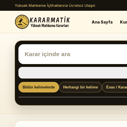
Yüksek Mahkeme İçtihatlarına Ücretsiz Ulaşın
Ana Sayfa
Ku
Bütün kelimelerde
Herhangi bir kelime
Esas / Kara