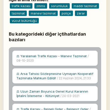
trafik kazası
zmms
sorumluluk
maddi tazminat
tazminat
manevi tazminat
poliçe
zarar
vücut bütünlüğü
Bu kategorideki diğer içtihatlardan
bazıları
⚖ Yaralamalı Trafik Kazası - Manevi Tazminat
/
08-10-2020
⚖ Arsa Tahsisi Sözleşmesine Uymayan Kooperatif
Tazminata Mahkum Edildi!
/ 22 Haziran 2024, 21:33
⚖ Uzun Zaman Boyunca Genel Kurul Kararının
İptalini İstememe - Kötüniyet
/ 24-03-2021
⚖ Trafik Kazası - Belgeli Gider - Belgesiz Gider
/