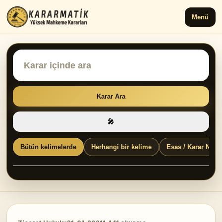
Menü
Karar Ara
🎤
Bütün kelimelerde
Herhangi bir kelime
Esas / Karar No