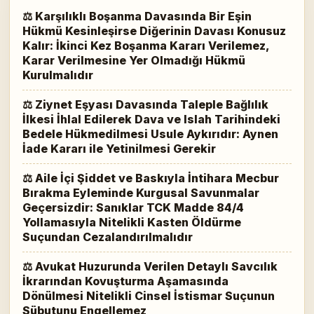
⚖ Karşılıklı Boşanma Davasında Bir Eşin
Hükmü Kesinleşirse Diğerinin Davası Konusuz
Kalır: İkinci Kez Boşanma Kararı Verilemez,
Karar Verilmesine Yer Olmadığı Hükmü
Kurulmalıdır
⚖ Ziynet Eşyası Davasında Taleple Bağlılık
İlkesi İhlal Edilerek Dava ve Islah Tarihindeki
Bedele Hükmedilmesi Usule Aykırıdır: Aynen
İade Kararı ile Yetinilmesi Gerekir
⚖ Aile İçi Şiddet ve Baskıyla İntihara Mecbur
Bırakma Eyleminde Kurgusal Savunmalar
Geçersizdir: Sanıklar TCK Madde 84/4
Yollamasıyla Nitelikli Kasten Öldürme
Suçundan Cezalandırılmalıdır
⚖ Avukat Huzurunda Verilen Detaylı Savcılık
İkrarından Kovuşturma Aşamasında
Dönülmesi Nitelikli Cinsel İstismar Suçunun
Sübutunu Engellemez