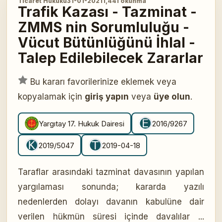
Ticaret Hukuku
31-01-2021
1,441 okunma
Trafik Kazası - Tazminat -
ZMMS nin Sorumluluğu -
Vücut Bütünlüğünü İhlal -
Talep Edilebilecek Zararlar
Bu kararı favorilerinize eklemek veya
kopyalamak için
giriş yapın
veya
üye olun
.
Yargıtay 17. Hukuk Dairesi
2016/9267
2019/5047
2019-04-18
Taraflar arasındaki tazminat davasının yapılan
yargılaması sonunda; kararda yazılı
nedenlerden dolayı davanın kabulüne dair
verilen hükmün süresi içinde davalılar ...