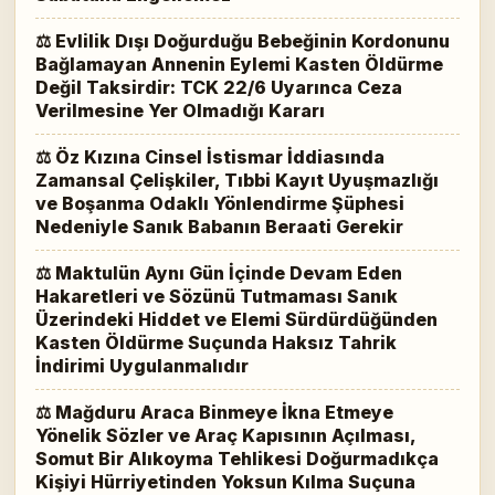
⚖ Evlilik Dışı Doğurduğu Bebeğinin Kordonunu
Bağlamayan Annenin Eylemi Kasten Öldürme
Değil Taksirdir: TCK 22/6 Uyarınca Ceza
Verilmesine Yer Olmadığı Kararı
⚖ Öz Kızına Cinsel İstismar İddiasında
Zamansal Çelişkiler, Tıbbi Kayıt Uyuşmazlığı
ve Boşanma Odaklı Yönlendirme Şüphesi
Nedeniyle Sanık Babanın Beraati Gerekir
⚖ Maktulün Aynı Gün İçinde Devam Eden
Hakaretleri ve Sözünü Tutmaması Sanık
Üzerindeki Hiddet ve Elemi Sürdürdüğünden
Kasten Öldürme Suçunda Haksız Tahrik
İndirimi Uygulanmalıdır
⚖ Mağduru Araca Binmeye İkna Etmeye
Yönelik Sözler ve Araç Kapısının Açılması,
Somut Bir Alıkoyma Tehlikesi Doğurmadıkça
Kişiyi Hürriyetinden Yoksun Kılma Suçuna