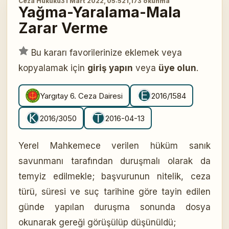
Ceza Hukuku
31 Mart 2022, 05:52
1,173 okunma
Yağma-Yaralama-Mala
Zarar Verme
Bu kararı favorilerinize eklemek veya
kopyalamak için
giriş yapın
veya
üye olun
.
Yargıtay 6. Ceza Dairesi
2016/1584
2016/3050
2016-04-13
Yerel Mahkemece verilen hüküm sanık
savunmanı tarafından duruşmalı olarak da
temyiz edilmekle; başvurunun nitelik, ceza
türü, süresi ve suç tarihine göre tayin edilen
günde yapılan duruşma sonunda dosya
okunarak gereği görüşülüp düşünüldü;