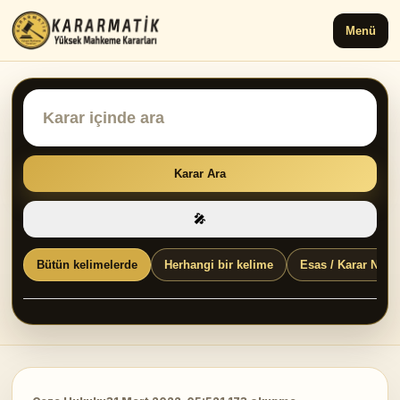
Menü
Karar Ara
🎤
Bütün kelimelerde
Herhangi bir kelime
Esas / Karar No