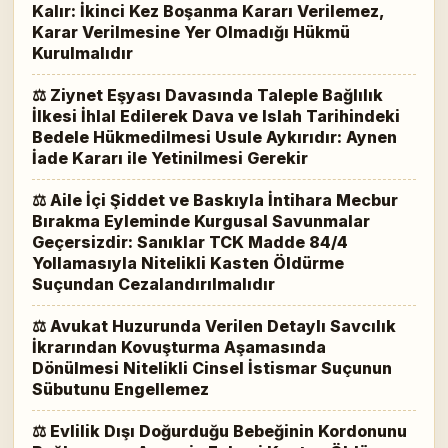
Kalır: İkinci Kez Boşanma Kararı Verilemez,
Karar Verilmesine Yer Olmadığı Hükmü
Kurulmalıdır
⚖ Ziynet Eşyası Davasında Taleple Bağlılık
İlkesi İhlal Edilerek Dava ve Islah Tarihindeki
Bedele Hükmedilmesi Usule Aykırıdır: Aynen
İade Kararı ile Yetinilmesi Gerekir
⚖ Aile İçi Şiddet ve Baskıyla İntihara Mecbur
Bırakma Eyleminde Kurgusal Savunmalar
Geçersizdir: Sanıklar TCK Madde 84/4
Yollamasıyla Nitelikli Kasten Öldürme
Suçundan Cezalandırılmalıdır
⚖ Avukat Huzurunda Verilen Detaylı Savcılık
İkrarından Kovuşturma Aşamasında
Dönülmesi Nitelikli Cinsel İstismar Suçunun
Sübutunu Engellemez
⚖ Evlilik Dışı Doğurduğu Bebeğinin Kordonunu