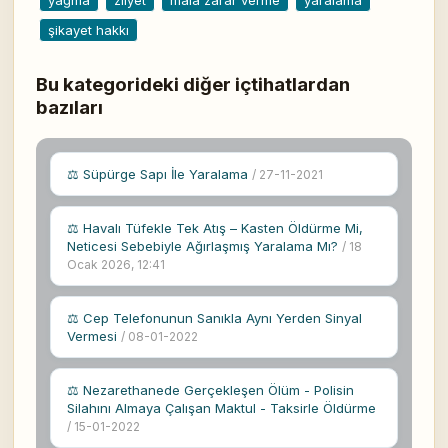
yağma
zilyet
mala zarar verme
yaralama
şikayet hakkı
Bu kategorideki diğer içtihatlardan
bazıları
⚖ Süpürge Sapı İle Yaralama
/ 27-11-2021
⚖ Havalı Tüfekle Tek Atış – Kasten Öldürme Mi,
Neticesi Sebebiyle Ağırlaşmış Yaralama Mı?
/ 18
Ocak 2026, 12:41
⚖ Cep Telefonunun Sanıkla Aynı Yerden Sinyal
Vermesi
/ 08-01-2022
⚖ Nezarethanede Gerçekleşen Ölüm - Polisin
Silahını Almaya Çalışan Maktul - Taksirle Öldürme
/ 15-01-2022