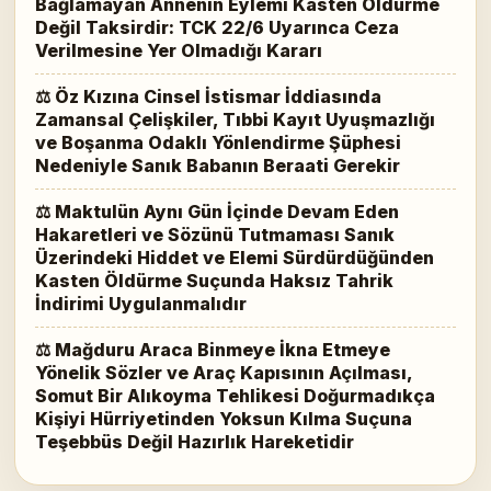
Bağlamayan Annenin Eylemi Kasten Öldürme
Değil Taksirdir: TCK 22/6 Uyarınca Ceza
Verilmesine Yer Olmadığı Kararı
⚖ Öz Kızına Cinsel İstismar İddiasında
Zamansal Çelişkiler, Tıbbi Kayıt Uyuşmazlığı
ve Boşanma Odaklı Yönlendirme Şüphesi
Nedeniyle Sanık Babanın Beraati Gerekir
⚖ Maktulün Aynı Gün İçinde Devam Eden
Hakaretleri ve Sözünü Tutmaması Sanık
Üzerindeki Hiddet ve Elemi Sürdürdüğünden
Kasten Öldürme Suçunda Haksız Tahrik
İndirimi Uygulanmalıdır
⚖ Mağduru Araca Binmeye İkna Etmeye
Yönelik Sözler ve Araç Kapısının Açılması,
Somut Bir Alıkoyma Tehlikesi Doğurmadıkça
Kişiyi Hürriyetinden Yoksun Kılma Suçuna
Teşebbüs Değil Hazırlık Hareketidir