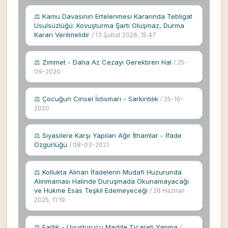
⚖ Kamu Davasının Ertelenmesi Kararında Tebligat
Usulsüzlüğü: Kovuşturma Şartı Oluşmaz, Durma
Kararı Verilmelidir
/ 13 Şubat 2026, 15:47
⚖ Zimmet - Daha Az Cezayı Gerektiren Hal
/ 25-
09-2020
⚖ Çocuğun Cinsel İstismarı - Sarkıntılık
/ 25-10-
2020
⚖ Siyasilere Karşı Yapılan Ağır İthamlar - İfade
Özgürlüğü
/ 08-03-2021
⚖ Kollukta Alınan İfadelerin Müdafi Huzurunda
Alınmaması Halinde Duruşmada Okunamayacağı
ve Hükme Esas Teşkil Edemeyeceği
/ 28 Haziran
2025, 11:19
⚖ Faillik - Uyuşturucu Madde Ticareti Yapma
/