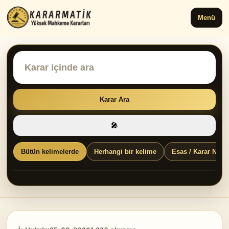
Menü
Karar Ara
🎤
Bütün kelimelerde
Herhangi bir kelime
Esas / Karar No