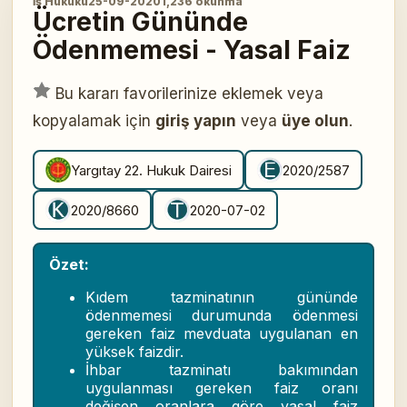
İş Hukuku
25-09-2020
1,236 okunma
Ücretin Gününde
Ödenmemesi - Yasal Faiz
Bu kararı favorilerinize eklemek veya
kopyalamak için
giriş yapın
veya
üye olun
.
Yargıtay 22. Hukuk Dairesi
2020/2587
2020/8660
2020-07-02
Özet:
Kıdem tazminatının gününde
ödenmemesi durumunda ödenmesi
gereken faiz mevduata uygulanan en
yüksek faizdir.
İhbar tazminatı bakımından
uygulanması gereken faiz oranı
değişen oranlara göre yasal faiz