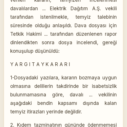
verilen kararın, temyizen incelenmesi
davalılardan ... Elektrik Dağıtım A.Ş. vekili
tarafından istenilmekle, temyiz talebinin
süresinde olduğu anlaşıldı. Dava dosyası için
Tetkik Hakimi ... tarafından düzenlenen rapor
dinlendikten sonra dosya incelendi, gereği
konuşulup düşünüldü:
Y A R G I T A Y K A R A R I
1-Dosyadaki yazılara, kararın bozmaya uygun
olmasına delillerin takdirinde bir isabetsizlik
bulunmamasına göre, davalı ... vekilinin
aşağıdaki bendin kapsamı dışında kalan
temyiz itirazları yerinde değildir.
2. Kıdem tazminatının gününde ödenmemesi