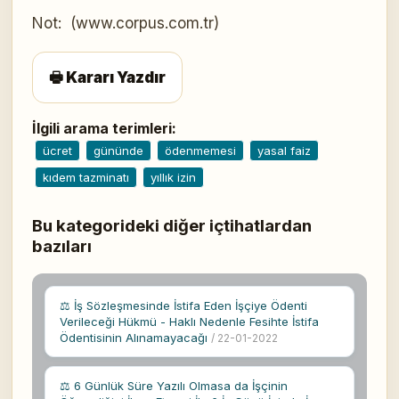
Not: (www.corpus.com.tr)
🖶 Kararı Yazdır
İlgili arama terimleri:
ücret
gününde
ödenmemesi
yasal faiz
kıdem tazminatı
yıllık izin
Bu kategorideki diğer içtihatlardan
bazıları
⚖ İş Sözleşmesinde İstifa Eden İşçiye Ödenti
Verileceği Hükmü - Haklı Nedenle Fesihte İstifa
Ödentisinin Alınamayacağı
/ 22-01-2022
⚖ 6 Günlük Süre Yazılı Olmasa da İşçinin