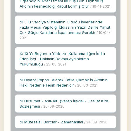
Öğrendiğini İkrar Etmesi İle 6 İş Günü İçinde İş
Akdinin Feshedildiği Kabul Edilmiş Olur
/ 16-11-2021
⚖ 3 lü Vardiya Sisteminin Olduğu İşyerlerinde
Fazla Mesai Yapıldığı İddiasının Yazılı Delille Yahut
Çok Güçlü Kanıtlarla İspatlanması Gerekir
/ 10-04-
2021
⚖ 10 Yıl Boyunca Yıllık İzin Kullanmadığını İddia
Eden İşçi - Hakimin Davayı Aydınlatma
Yükümlülüğü
/ 25-05-2021
⚖ Doktor Raporu Alarak Tatile Çıkmak İş Akdinin
Haklı Nedenle Fesih Nedenidir
/ 26-03-2021
⚖ Husumet - Asıl-Alt İşveren İlişkisi - Hasılat Kira
Sözleşmesi
/ 26-09-2020
⚖ Müteselsil Borçlar - Zamanaşımı
/ 24-09-2020