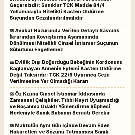
Geçersizdir: Sanıklar TCK Madde 84/4
Yollamasıyla Nitelikli Kasten Öldürme
Suçundan Cezalandırılmalıdır
⚖ Avukat Huzurunda Verilen Detaylı Savcılık
İkrarından Kovuşturma Aşamasında
Dönülmesi Nitelikli Cinsel İstismar Suçunun
Sübutunu Engellemez
⚖ Evlilik Dışı Doğurduğu Bebeğinin Kordonunu
Bağlamayan Annenin Eylemi Kasten Öldürme
Değil Taksirdir: TCK 22/6 Uyarınca Ceza
Verilmesine Yer Olmadığı Kararı
⚖ Öz Kızına Cinsel İstismar İddiasında
Zamansal Çelişkiler, Tıbbi Kayıt Uyuşmazlığı
ve Boşanma Odaklı Yönlendirme Şüphesi
Nedeniyle Sanık Babanın Beraati Gerekir
⚖ Maktulün Aynı Gün İçinde Devam Eden
Hakaretleri ve Sözünü Tutmaması Sanık