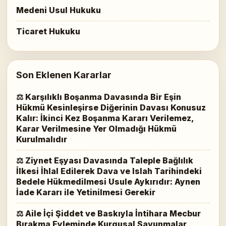
Medeni Usul Hukuku
Ticaret Hukuku
Son Eklenen Kararlar
⚖ Karşılıklı Boşanma Davasında Bir Eşin
Hükmü Kesinleşirse Diğerinin Davası Konusuz
Kalır: İkinci Kez Boşanma Kararı Verilemez,
Karar Verilmesine Yer Olmadığı Hükmü
Kurulmalıdır
⚖ Ziynet Eşyası Davasında Taleple Bağlılık
İlkesi İhlal Edilerek Dava ve Islah Tarihindeki
Bedele Hükmedilmesi Usule Aykırıdır: Aynen
İade Kararı ile Yetinilmesi Gerekir
⚖ Aile İçi Şiddet ve Baskıyla İntihara Mecbur
Bırakma Eyleminde Kurgusal Savunmalar