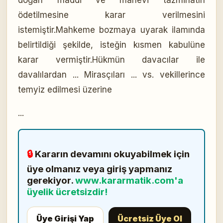
doğan maddi ve manevi tazminatın
ödetilmesine karar verilmesini
istemiştir.Mahkeme bozmaya uyarak ilamında
belirtildiği şekilde, isteğin kısmen kabulüne
karar vermiştir.Hükmün davacılar ile
davalılardan ... Mirasçıları ... vs. vekillerince
temyiz edilmesi üzerine
...
🔒
Kararın devamını okuyabilmek için
üye olmanız veya giriş yapmanız
gerekiyor.
www.kararmatik.com'a
üyelik ücretsizdir!
Üye Girişi Yap
Ücretsiz Üye Ol