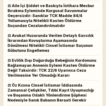
⚖ Aile İçi Şiddet ve Baskıyla İntihara Mecbur
Bırakma Eyleminde Kurgusal Savunmalar
Geçersizdir: Sanıklar TCK Madde 84/4
Yollamasıyla Nitelikli Kasten Öldürme
Suçundan Cezalandırılmalıdır
⚖ Avukat Huzurunda Verilen Detaylı Savcılık
İkrarından Kovuşturma Aşamasında
Dönülmesi Nitelikli Cinsel İstismar Suçunun
Sübutunu Engellemez
⚖ Evlilik Dışı Doğurduğu Bebeğinin Kordonunu
Bağlamayan Annenin Eylemi Kasten Öldürme
Değil Taksirdir: TCK 22/6 Uyarınca Ceza
Verilmesine Yer Olmadığı Kararı
⚖ Öz Kızına Cinsel İstismar İddiasında
Zamansal Çelişkiler, Tıbbi Kayıt Uyuşmazlığı
ve Boşanma Odaklı Yönlendirme Şüphesi
Nedeniyle Sanık Babanın Beraati Gerekir