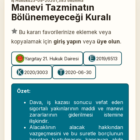
İş Hukuku
23-09-2020
1,383 okunma
Manevi Tazminatın
Bölünemeyeceği Kuralı
Bu kararı favorilerinize eklemek veya
kopyalamak için
giriş yapın
veya
üye olun
.
Yargıtay 21. Hukuk Dairesi
2019/6513
2020/3003
2020-06-30
Özet:
Dava, iş kazası sonucu vefat eden
sigortalı yakınlarının maddi ve manevi
zararlarının giderilmesi istemine
ilişkindir.
Alacaklının alacak hakkından
vazgeçmesini ve bu suretle borçlunun
borçtan kurtulmasını kapsayan akde