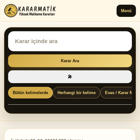
Menü
Karar Ara
🎤
Bütün kelimelerde
Herhangi bir kelime
Esas / Karar No