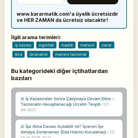
www.kararmatik.com'a üyelik ücretsizdir
ve HER ZAMAN da ücretsiz olacaktır!
İlgili arama terimleri:
iş kazası
sigortalı
maddi
manevi
zarar
ibra
ibraname
manevi tazminat
Bu kategorideki diğer içtihatlardan
bazıları
⚖ İş Kazasından Sonra Çalışmaya Devam Etme -
Tazminatın Hesaplanacağı Ücretin Tespiti
/ 27-
08-2021
⚖ İşe Alma Davası Açılabilir mi? İşveren İşe
Almaya Zorlanamaz (Eda Hükmü Kurulamaz)
/ 23
Ocak 2026, 10:12