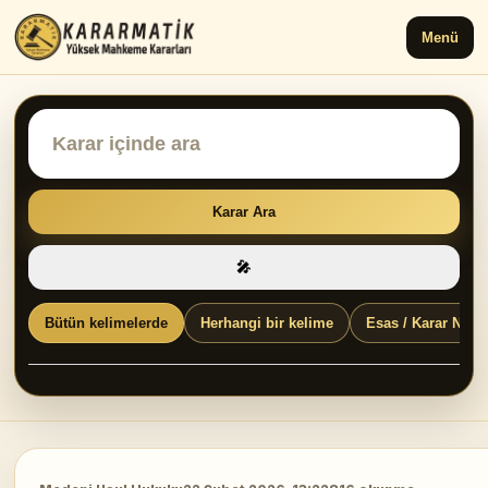
Menü
Karar Ara
🎤
Bütün kelimelerde
Herhangi bir kelime
Esas / Karar No