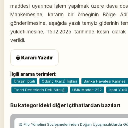
maddesi uyarınca işlem yapılmak üzere dava dosy
Mahkemesine, kararın bir örneğinin Bölge Ad
gönderilmesine, aşağıda yazılı temyiz giderinin t
yükletilmesine, 15.12.2025 tarihinde kesin olarak 
verildi.
🖶 Kararı Yazdır
İlgili arama terimleri:
İtirazın İptali
Ödünç (Karz) İlişkisi
Banka Havalesi Karinesi
Ticari Defterlerin Delil Niteliği
HMK Madde 222
İspat Yükü
Bu kategorideki diğer içtihatlardan bazıları
⚖ Filo Yönetimi Sözleşmelerinden Doğan Uyuşmazlıklarda G