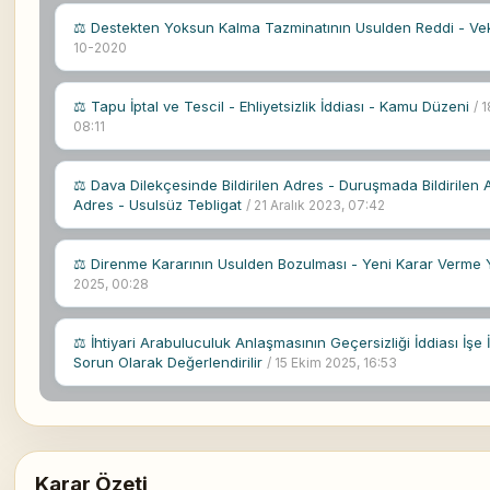
⚖ Destekten Yoksun Kalma Tazminatının Usulden Reddi - Vek
10-2020
⚖ Tapu İptal ve Tescil - Ehliyetsizlik İddiası - Kamu Düzeni
/ 
08:11
⚖ Dava Dilekçesinde Bildirilen Adres - Duruşmada Bildirilen 
Adres - Usulsüz Tebligat
/ 21 Aralık 2023, 07:42
⚖ Direnme Kararının Usulden Bozulması - Yeni Karar Verme
2025, 00:28
⚖ İhtiyari Arabuluculuk Anlaşmasının Geçersizliği İddiası İş
Sorun Olarak Değerlendirilir
/ 15 Ekim 2025, 16:53
Karar Özeti