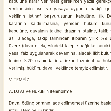
kabulüne karar verilmesi gerekirken yazılı gerekç
verilmesinin usul ve yasaya uygun olmadığı ger
vekilinin istinaf başvurusunun kabulüne, İlk
kararının kaldırılmasına, yeniden hüküm kuru
kabulüne, davalının takibe itirazının iptaline, taki
asıl alacağa, takip tarihinden itibaren yıllık %
üzere (dava dilekçesindeki taleple bağlı kalınarak
yasal faiz uygulanarak devamına, alacak likit bul
lehine %20 oranında icra inkar tazminatına hük
verilmiş, hüküm, davalı vekilince temyiz edilmiştir.
V. TEMYİZ
A. Dava ve Hukuki Nitelendirme
Dava, ödünç paranın iade edilmemesi üzerine başlatı
iptali istemine ilişkindir.