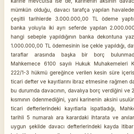
karine mevcutsa ise de, karinenin aksinin davacı
mümkün olduğu, davacı tarafça yapılan havaleden
çeşitli tarihlerde 3.000.000,00 TL ödeme yaptığ
banka yoluyla iki ayrı seferde yapılan 2.000.0
hangi sebeple yapıldığının banka dekontuna yazı
1.000.000,00 TL ödemesinin ise çekle yapıldığı, da
taraflar arasında başka bir borç bulunmadığı
Mahkemece 6100 sayılı Hukuk Muhakemeleri 
222/1-3 hükmü gereğince verilen kesin süre içeri
ticari defter ve kayıtlarını ibraz etmesine rağmen d
bu durumda davacının, davalıya borç verdiğini ve 
kısmının ödenmediğini, yani karinenin aksini usul
ticari defterlerindeki kayıtlarla ispatladığı, Ma
tarihli 5 numaralı ara karardaki ihtarata ve an
uygun şekilde davacı defterlerindeki kayda itibar