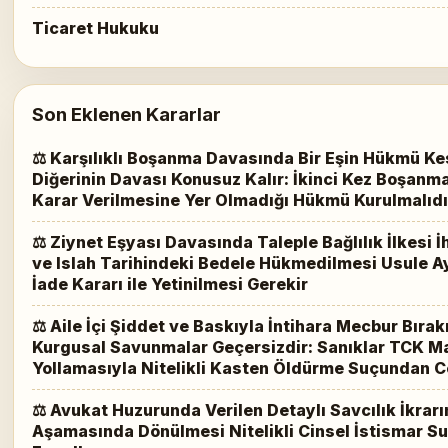
Ticaret Hukuku
Son Eklenen Kararlar
⚖ Karşılıklı Boşanma Davasında Bir Eşin Hükmü Ke
Diğerinin Davası Konusuz Kalır: İkinci Kez Boşanm
Karar Verilmesine Yer Olmadığı Hükmü Kurulmalıdı
⚖ Ziynet Eşyası Davasında Taleple Bağlılık İlkesi İ
ve Islah Tarihindeki Bedele Hükmedilmesi Usule Ay
İade Kararı ile Yetinilmesi Gerekir
⚖ Aile İçi Şiddet ve Baskıyla İntihara Mecbur Bır
Kurgusal Savunmalar Geçersizdir: Sanıklar TCK 
Yollamasıyla Nitelikli Kasten Öldürme Suçundan Ce
⚖ Avukat Huzurunda Verilen Detaylı Savcılık İkra
Aşamasında Dönülmesi Nitelikli Cinsel İstismar 