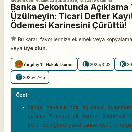
Medeni Usul Hukuku
22 Şubat 2026, 13:22
816 okunma
Banka Dekontunda Açıklama 
Üzülmeyin: Ticari Defter Kayıt
Ödemesi Karinesini Çürüttü!
Bu kararı favorilerinize eklemek veya kopyalama
veya
üye olun
.
Yargıtay 11. Hukuk Dairesi
2025/3102
2
2025-12-15
Özet:
Banka havalelerinde açıklama bulunma
paranın "mevcut bir borcun ödenmesi" iç
yönündeki genel yasal karine, usulüne uygun