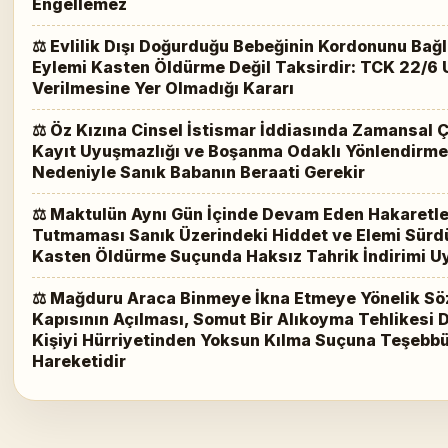
Engellemez
⚖ Evlilik Dışı Doğurduğu Bebeğinin Kordonunu Ba
Eylemi Kasten Öldürme Değil Taksirdir: TCK 22/6
Verilmesine Yer Olmadığı Kararı
⚖ Öz Kızına Cinsel İstismar İddiasında Zamansal Çe
Kayıt Uyuşmazlığı ve Boşanma Odaklı Yönlendirme
Nedeniyle Sanık Babanın Beraati Gerekir
⚖ Maktulün Aynı Gün İçinde Devam Eden Hakaretle
Tutmaması Sanık Üzerindeki Hiddet ve Elemi Sür
Kasten Öldürme Suçunda Haksız Tahrik İndirimi U
⚖ Mağduru Araca Binmeye İkna Etmeye Yönelik Söz
Kapısının Açılması, Somut Bir Alıkoyma Tehlikesi
Kişiyi Hürriyetinden Yoksun Kılma Suçuna Teşebbüs
Hareketidir