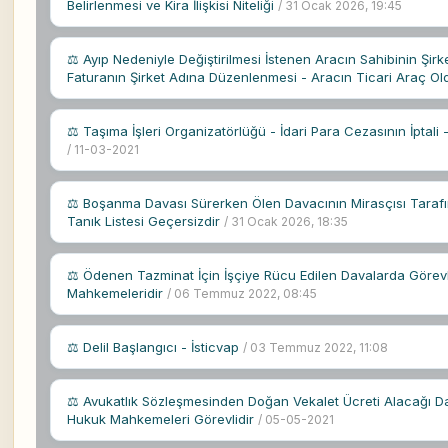
Belirlenmesi ve Kira İlişkisi Niteliği
/ 31 Ocak 2026, 19:45
⚖ Ayıp Nedeniyle Değiştirilmesi İstenen Aracın Sahibinin Şirk
Faturanın Şirket Adına Düzenlenmesi - Aracın Ticari Araç O
⚖ Taşıma İşleri Organizatörlüğü - İdari Para Cezasının İptal
/ 11-03-2021
⚖ Boşanma Davası Sürerken Ölen Davacının Mirasçısı Taraf
Tanık Listesi Geçersizdir
/ 31 Ocak 2026, 18:35
⚖ Ödenen Tazminat İçin İşçiye Rücu Edilen Davalarda Görev
Mahkemeleridir
/ 06 Temmuz 2022, 08:45
⚖ Delil Başlangıcı - İsticvap
/ 03 Temmuz 2022, 11:08
⚖ Avukatlık Sözleşmesinden Doğan Vekalet Ücreti Alacağı D
Hukuk Mahkemeleri Görevlidir
/ 05-05-2021