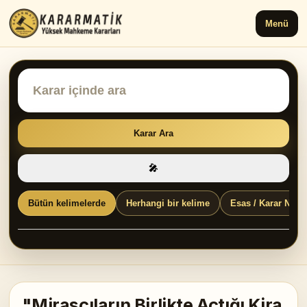
Menü
Karar Ara
🎤
Bütün kelimelerde
Herhangi bir kelime
Esas / Karar No
"Mirasçıların Birlikte Açtığı Kira